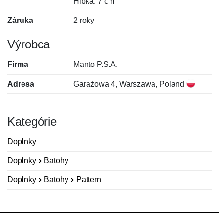
Hĺbka: 7 cm
Záruka
2 roky
Výrobca
Firma
Manto P.S.A.
Adresa
Garażowa 4, Warszawa, Poland
Kategórie
Doplnky
Doplnky
Batohy
Doplnky
Batohy
Pattern
Nová recenzia
Nová otázka