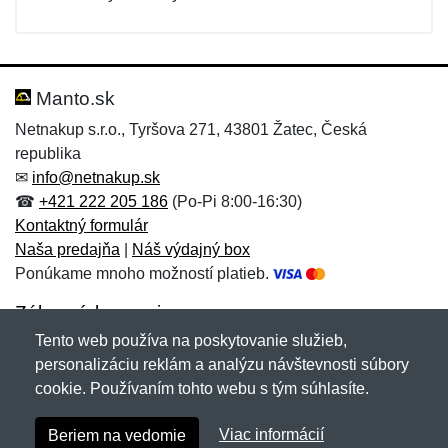
Manto.sk
Netnakup s.r.o., Tyršova 271, 43801 Žatec, Česká
republika
✉
info@netnakup.sk
☎
+421 222 205 186
(Po-Pi 8:00-16:30)
Kontaktný formulár
Naša predajňa
|
Náš výdajný box
Ponúkame mnoho možností platieb.
Zákaznícky servis
Tento web používa na poskytovanie služieb,
Novinky emailom
personalizáciu reklám a analýzu návštevnosti súbory
cookie. Používaním tohto webu s tým súhlasíte.
Copyright © 2007-2026 (19 rokov s vami)
Netnakup.sk
&
Viac informácií
Beriem na vedomie