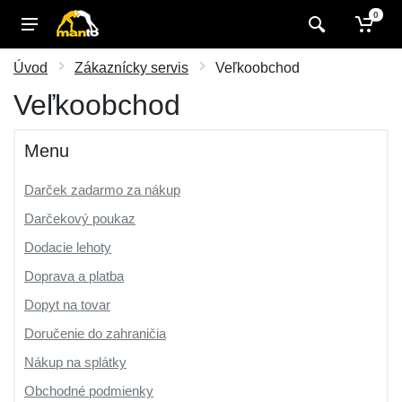
0
Úvod
Zákaznícky servis
Veľkoobchod
Veľkoobchod
Menu
Darček zadarmo za nákup
Darčekový poukaz
Dodacie lehoty
Doprava a platba
Dopyt na tovar
Doručenie do zahraničia
Nákup na splátky
Obchodné podmienky