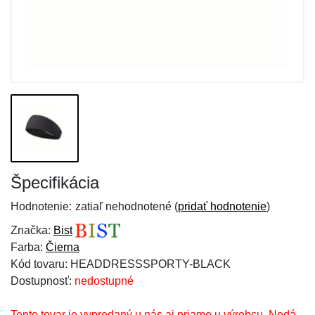
Špecifikácia
Hodnotenie:
zatiaľ nehodnotené (
pridať hodnotenie
)
Značka:
Bist
Farba:
Čierna
Kód tovaru: HEADDRESSSPORTY-BLACK
Dostupnosť:
nedostupné
Tento tovar je vypredaný u nás aj priamo u výrobcu. Nedá