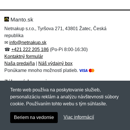
Nová recenzia
Nová otázka
Hodnotenie:
Meno:
*
*
Manto.sk
Netnakup s.r.o., Tyršova 271, 43801 Žatec, Česká
republika
Meno:
E-mail:
*
*
✉
info@netnakup.sk
☎
+421 222 205 186
(Po-Pi 8:00-16:30)
Kontaktný formulár
Naša predajňa
|
Náš výdajný box
E-mail:
*
Ponúkame mnoho možností platieb.
Správa
*
Zákaznícky servis
Tento web používa na poskytovanie služieb,
Novinky emailom
personalizáciu reklám a analýzu návštevnosti súbory
Správa
*
cookie. Používaním tohto webu s tým súhlasíte.
Copyright © 2007-2026 (19 rokov s vami)
Netnakup.sk
&
Viac informácií
Beriem na vedomie
NetIQ
. Všetky práva vyhradené.
Pridať