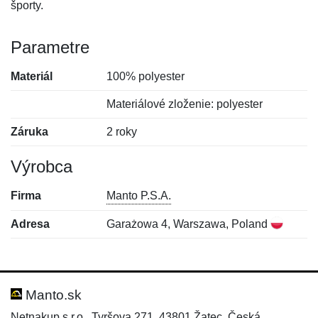
športy.
Parametre
Materiál
100% polyester
Materiálové zloženie: polyester
Záruka
2 roky
Výrobca
Firma
Manto P.S.A.
Adresa
Garażowa 4, Warszawa, Poland
Nová recenzia
Nová otázka
Hodnotenie:
Meno:
*
*
Manto.sk
Netnakup s.r.o., Tyršova 271, 43801 Žatec, Česká