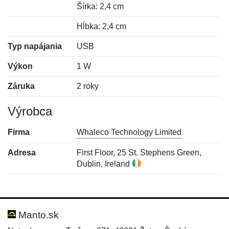
Šírka: 2,4 cm
Hĺbka: 2,4 cm
Typ napájania
USB
Výkon
1 W
Záruka
2 roky
Výrobca
Firma
Whaleco Technology Limited
Adresa
First Floor, 25 St. Stephens Green,
Dublin, Ireland
Nová recenzia
Nová otázka
Hodnotenie:
Meno:
*
*
Manto.sk