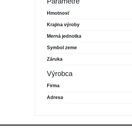
Parametre
Hmotnosť
Krajina výroby
Merná jednotka
Symbol zeme
Záruka
Výrobca
Firma
Adresa
Nová recenzia
Nová otázka
Hodnotenie:
Meno:
*
*