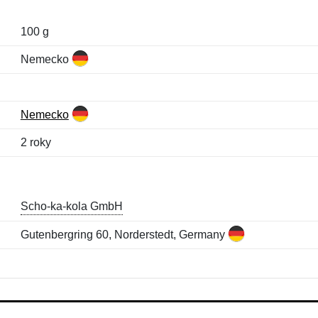
100 g
Nemecko
Nemecko
2 roky
Scho-ka-kola GmbH
Gutenbergring 60, Norderstedt, Germany
Meno:
E-mail:
*
*
E-mail:
*