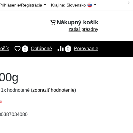
Prihlásenie/Registrácia
Krajina:
Slovensko
Nákupný košík
zatiaľ prázdny
ošík
Obľúbené
Porovnanie
0
0
100g
, 1x hodnotené (
zobraziť hodnotenie
)
030387034080