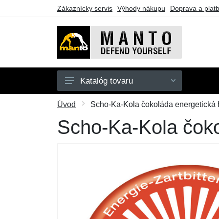
Zákaznícky servis
Výhody nákupu
Doprava a plat
Katalóg tovaru
Pánske
Úvod
Scho-Ka-Kola čokoláda energetická 
Doplnky
Scho-Ka-Kola čoko
Kimona
Darčekové poukazy
Výpredaj