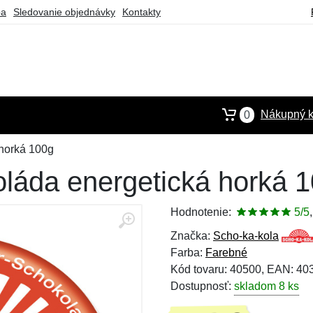
ba
Sledovanie objednávky
Kontakty
Nákupný k
0
horká 100g
láda energetická horká 
Hodnotenie:
5/5
Značka:
Scho-ka-kola
Farba:
Farebné
Kód tovaru: 40500, EAN: 4
Dostupnosť:
skladom 8 ks