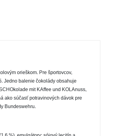
olovým orieškom. Pre športovcov,
35. Jedno balenie čokolády obsahuje
ov SCHOkolade mit KAffee und KOLAnuss,
á ako súčasť potravinových dávok pre
ády Bundeswehru.
,6 %), emulgátory: sójový lecitín a