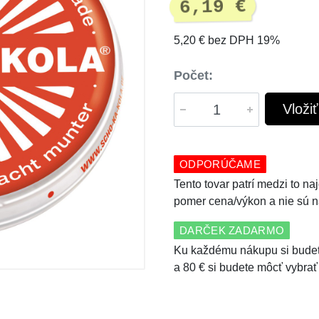
6,19 €
5,20 € bez DPH 19%
Počet:
Vloži
ODPORÚČAME
Tento tovar patrí medzi to n
pomer cena/výkon a nie sú n
DARČEK ZADARMO
Ku každému nákupu si budet
a 80 € si budete môcť vybrať