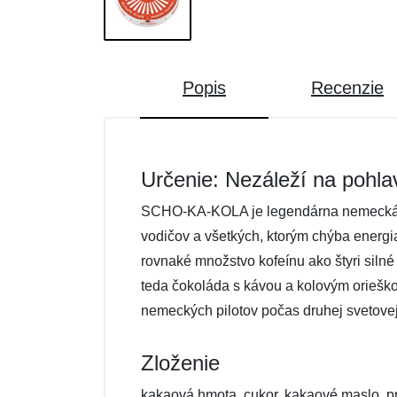
Popis
Recenzie
Určenie: Nezáleží na pohla
SCHO-KA-KOLA je legendárna nemecká en
vodičov a všetkých, ktorým chýba energi
rovnaké množstvo kofeínu ako štyri si
teda čokoláda s kávou a kolovým orieš
nemeckých pilotov počas druhej svetov
Zloženie
kakaová hmota, cukor, kakaové maslo, pra