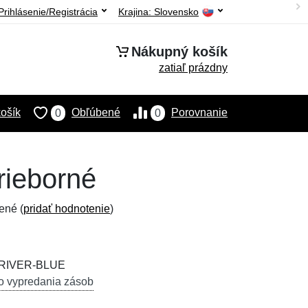
Prihlásenie/Registrácia
Krajina:
Slovensko
Nákupný košík
zatiaľ prázdny
ošík
Obľúbené
Porovnanie
0
0
rieborné
ené (
pridať hodnotenie
)
DRIVER-BLUE
o vypredania zásob