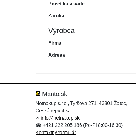
Počet ks v sade
Záruka
Výrobca
Firma
Adresa
Nová recenzia
Nová otázka
Hodnotenie:
Meno:
*
*
Manto.sk
Netnakup s.r.o., Tyršova 271, 43801 Žatec,
Česká republika
Správa
Správa
*
*
✉
info@netnakup.sk
☎ +421 222 205 186 (Po-Pi 8:00-16:30)
Kontaktný formulár