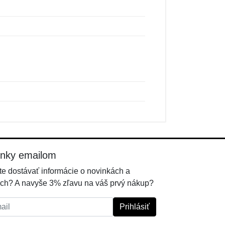
inky emailom
e dostávať informácie o novinkách a
ch? A navyše 3% zľavu na váš prvý nákup?
l:
Prihlásiť