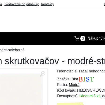
ba
Sledovanie objednávky
Kontakty
Nákupný k
0
dré-strieborné
 skrutkovačov - modré-st
Hodnotenie:
zatiaľ nehodnot
Značka:
Bist
Farba:
Modrá
Kód tovaru: HM10SCREW
Dostupnosť:
skladom 3 ks
,
d