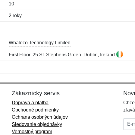
10
2 roky
Whaleco Technology Limited
First Floor, 25 St. Stephens Green, Dublin, Ireland
Meno:
E-mail:
*
*
E-mail:
*
Zákaznícky servis
Nov
Doprava a platba
Chcet
Obchodné podmienky
zľavá
Ochrana osobných údajov
E-mai
Sledovanie objednávky
Vernostný program