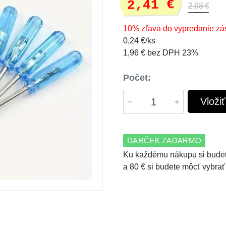
2,41 €
2,68 €
10% zľava do vypredanie zá
0,24 €/ks
1,96 € bez DPH 23%
Počet:
Vloži
DARČEK ZADARMO
Ku každému nákupu si budet
a 80 € si budete môcť vybrať