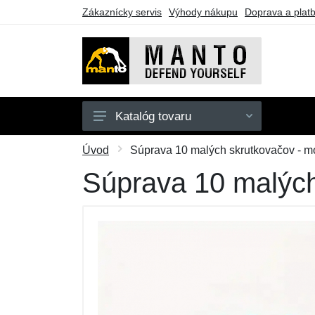
Zákaznícky servis
Výhody nákupu
Doprava a plat
Katalóg tovaru
Pánske
Úvod
Súprava 10 malých skrutkovačov - mo
Doplnky
Súprava 10 malých
Kimona
Darčekové poukazy
Výpredaj