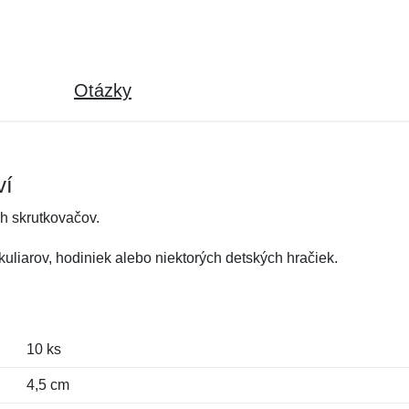
Otázky
ví
h skrutkovačov.
kuliarov, hodiniek alebo niektorých detských hračiek.
10 ks
4,5 cm