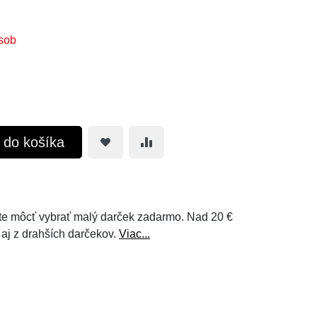
sob
ť do košíka
e môcť vybrať malý darček zadarmo. Nad 20 €
 aj z drahších darčekov.
Viac...