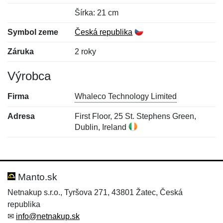
Šírka: 21 cm
Symbol zeme
Česká republika
Záruka
2 roky
Výrobca
Firma
Whaleco Technology Limited
Adresa
First Floor, 25 St. Stephens Green,
Dublin, Ireland
Nová recenzia
Nová otázka
Hodnotenie:
Meno:
*
*
Manto.sk
Netnakup s.r.o., Tyršova 271, 43801 Žatec, Česká
republika
Meno:
E-mail:
*
*
✉
info@netnakup.sk