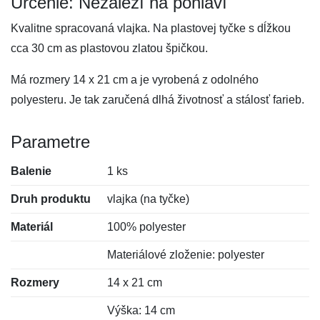
Určenie: Nezáleží na pohlaví
Kvalitne spracovaná vlajka. Na plastovej tyčke s dĺžkou
cca 30 cm as plastovou zlatou špičkou.
Má rozmery 14 x 21 cm a je vyrobená z odolného
polyesteru. Je tak zaručená dlhá životnosť a stálosť farieb.
Parametre
Balenie
1 ks
Druh produktu
vlajka (na tyčke)
Materiál
100% polyester
Materiálové zloženie: polyester
Rozmery
14 x 21 cm
Výška: 14 cm