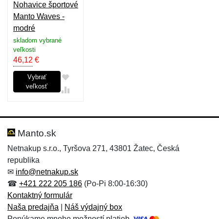
Nohavice športové
Manto Waves -
modré
skladom vybrané
veľkosti
46,12
€
Vybrať
veľkosť
Manto.sk
Netnakup s.r.o., Tyršova 271, 43801 Žatec, Česká
republika
✉
info@netnakup.sk
☎
+421 222 205 186
(Po-Pi 8:00-16:30)
Kontaktný formulár
Naša predajňa
|
Náš výdajný box
Ponúkame mnoho možností platieb.