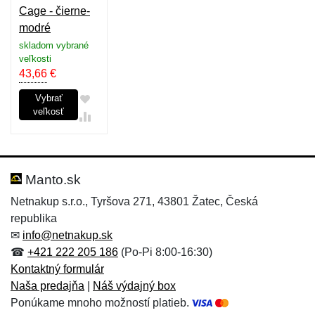
Cage - čierne-
modré
skladom vybrané
veľkosti
43,66
€
Vybrať
veľkosť
Manto.sk
Netnakup s.r.o., Tyršova 271, 43801 Žatec, Česká
republika
✉
info@netnakup.sk
☎
+421 222 205 186
(Po-Pi 8:00-16:30)
Kontaktný formulár
Naša predajňa
|
Náš výdajný box
Ponúkame mnoho možností platieb.