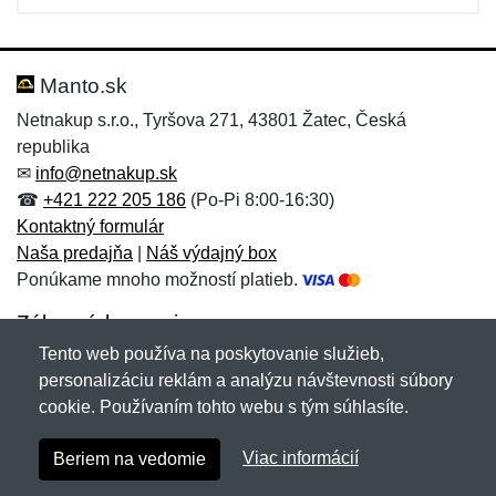
Manto.sk
Netnakup s.r.o., Tyršova 271, 43801 Žatec, Česká
republika
✉
info@netnakup.sk
☎
+421 222 205 186
(Po-Pi 8:00-16:30)
Kontaktný formulár
Naša predajňa
|
Náš výdajný box
Ponúkame mnoho možností platieb.
Zákaznícky servis
Tento web používa na poskytovanie služieb,
Novinky emailom
personalizáciu reklám a analýzu návštevnosti súbory
cookie. Používaním tohto webu s tým súhlasíte.
Copyright © 2007-2026 (19 rokov s vami)
Netnakup.sk
&
Viac informácií
Beriem na vedomie
NetIQ
. Všetky práva vyhradené.