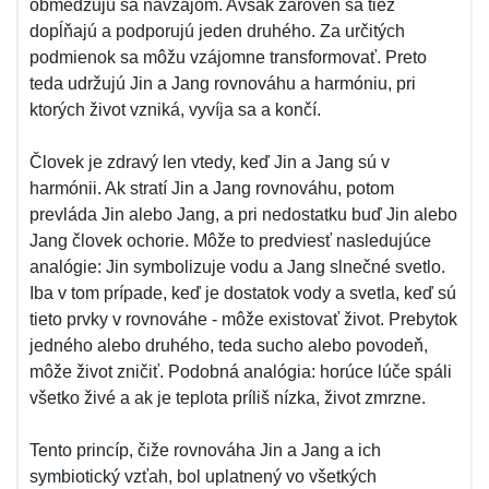
obmedzujú sa navzájom. Avšak zároveň sa tiež
dopĺňajú a podporujú jeden druhého. Za určitých
podmienok sa môžu vzájomne transformovať. Preto
teda udržujú Jin a Jang rovnováhu a harmóniu, pri
ktorých život vzniká, vyvíja sa a končí.
Človek je zdravý len vtedy, keď Jin a Jang sú v
harmónii. Ak stratí Jin a Jang rovnováhu, potom
prevláda Jin alebo Jang, a pri nedostatku buď Jin alebo
Jang človek ochorie. Môže to predviesť nasledujúce
analógie: Jin symbolizuje vodu a Jang slnečné svetlo.
Iba v tom prípade, keď je dostatok vody a svetla, keď sú
tieto prvky v rovnováhe - môže existovať život. Prebytok
jedného alebo druhého, teda sucho alebo povodeň,
môže život zničiť. Podobná analógia: horúce lúče spáli
všetko živé a ak je teplota príliš nízka, život zmrzne.
Tento princíp, čiže rovnováha Jin a Jang a ich
symbiotický vzťah, bol uplatnený vo všetkých