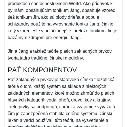
produktoch spoločnosti Green World. Ako prídavok k
bylinám, obsahujúcim tonikum Jang, obsahuje vzorec
tiež tonikum Jin, ako sú plody drieňa a bobule
schizandry použité na vyrovnanie toniku Jang, čím je
celý vzorec ešte viac účinnejšie, pretože tonikum Jin je
bazálnym zdrojom pre energiu Jang.
Jin a Jang a taktiež teórie piatich základných prvkov
tvoria jadro tradičnej čínskej medicíny.
PÄŤ KOMPONENTOV
Päť základných prvkov je staroveká čínska filozofická
teória o tom, každý systém sa skladá z niektorých
základných elementov, ktoré možno zhrnúť do piatich
hlavných kategórií: voda, oheň, drevo, kov a krajiny.
Tieto prvky sa podporujú, chráni a vzájomne vyvažujú,
čím je zabezpečená stabilita celého systému. Čínski
lekári a vedci používali túto teóriu na vysvetlenie a