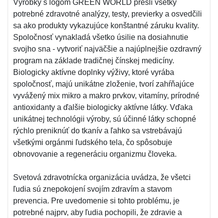
Výrobky s logom GREEN WORLD prešli všetky
potrebné zdravotné analýzy, testy, previerky a osvedčili
sa ako produkty vykazujúce konštantné záruku kvality.
Spoločnosť vynakladá všetko úsilie na dosiahnutie
svojho sna - vytvoriť najväčšie a najúplnejšie ozdravný
program na základe tradičnej čínskej medicíny.
Biologicky aktívne doplnky výživy, ktoré vyrába
spoločnosť, majú unikátne zloženie, tvorí zahŕňajúce
vyvážený mix mikro a makro prvkov, vitamíny, prírodné
antioxidanty a ďalšie biologicky aktívne látky. Vďaka
unikátnej technológii výroby, sú účinné látky schopné
rýchlo preniknúť do tkanív a ľahko sa vstrebávajú
všetkými orgánmi ľudského tela, čo spôsobuje
obnovovanie a regeneráciu organizmu človeka.
Svetová zdravotnícka organizácia uvádza, že všetci
ľudia sú znepokojení svojím zdravím a stavom
prevencia. Pre uvedomenie si tohto problému, je
potrebné najprv, aby ľudia pochopili, že zdravie a