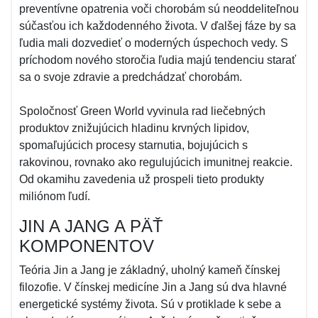
preventívne opatrenia voči chorobám sú neoddeliteľnou
súčasťou ich každodenného života. V ďalšej fáze by sa
ľudia mali dozvedieť o moderných úspechoch vedy. S
príchodom nového storočia ľudia majú tendenciu starať
sa o svoje zdravie a predchádzať chorobám.
Spoločnosť Green World vyvinula rad liečebných
produktov znižujúcich hladinu krvných lipidov,
spomaľujúcich procesy starnutia, bojujúcich s
rakovinou, rovnako ako regulujúcich imunitnej reakcie.
Od okamihu zavedenia už prospeli tieto produkty
miliónom ľudí.
JIN A JANG A PÄŤ
KOMPONENTOV
Teória Jin a Jang je základný, uholný kameň čínskej
filozofie. V čínskej medicíne Jin a Jang sú dva hlavné
energetické systémy života. Sú v protiklade k sebe a