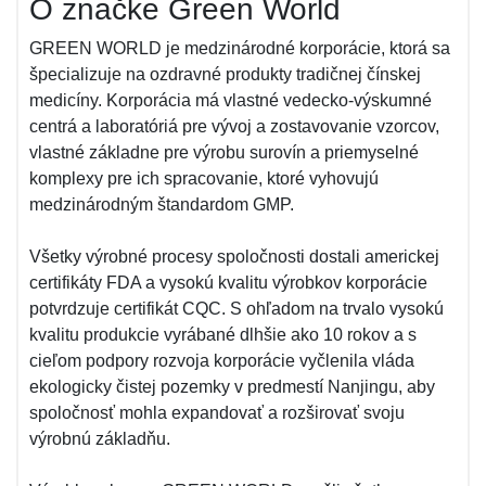
O značke Green World
GREEN WORLD je medzinárodné korporácie, ktorá sa
špecializuje na ozdravné produkty tradičnej čínskej
medicíny. Korporácia má vlastné vedecko-výskumné
centrá a laboratóriá pre vývoj a zostavovanie vzorcov,
vlastné základne pre výrobu surovín a priemyselné
komplexy pre ich spracovanie, ktoré vyhovujú
medzinárodným štandardom GMP.
Všetky výrobné procesy spoločnosti dostali americkej
certifikáty FDA a vysokú kvalitu výrobkov korporácie
potvrdzuje certifikát CQC. S ohľadom na trvalo vysokú
kvalitu produkcie vyrábané dlhšie ako 10 rokov a s
cieľom podpory rozvoja korporácie vyčlenila vláda
ekologicky čistej pozemky v predmestí Nanjingu, aby
spoločnosť mohla expandovať a rozširovať svoju
výrobnú základňu.