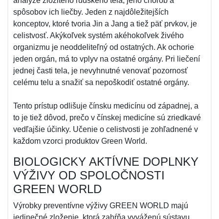
analýze zložitého ľudského tela, jeho chorôb a
spôsobov ich liečby. Jeden z najdôležitejších
konceptov, ktoré tvoria Jin a Jang a tiež päť prvkov, je
celistvosť. Akýkoľvek systém akéhokoľvek živého
organizmu je neoddeliteľný od ostatných. Ak ochorie
jeden orgán, má to vplyv na ostatné orgány. Pri liečení
jednej časti tela, je nevyhnutné venovať pozornosť
celému telu a snažiť sa nepoškodiť ostatné orgány.
Tento prístup odlišuje čínsku medicínu od západnej, a
to je tiež dôvod, prečo v čínskej medicíne sú zriedkavé
vedľajšie účinky. Učenie o celistvosti je zohľadnené v
každom vzorci produktov Green World.
BIOLOGICKY AKTÍVNE DOPLNKY
VÝŽIVY OD SPOLOČNOSTI
GREEN WORLD
Výrobky preventívne výživy GREEN WORLD majú
jedinečné zloženie, ktorá zahŕňa vyváženú sústavu