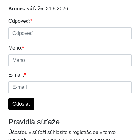
Koniec súťaže:
31.8.2026
Odpoveď:
*
Meno:
*
E-mail:
*
Odoslať
Pravidlá súťaže
Účasťou v súťaži súhlasíte s registráciou v tomto
obchode. Tá k ničomu nezaväzuje a je možné ju