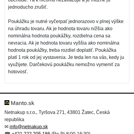
jednoducho zrušiť.
Poukážku je nutné vyčerpať jednorazovo v plnej výške
na úhradu tovaru. Ak je hodnota tovaru nižšia ako
nominálna hodnota poukážky, rozdielna cena sa
nevracia. Ak je hodnota tovaru vyššia ako nominálna
hodnota poukážky, treba rozdiel doplatiť. Poukážka
platí 1 rok od jej vystavenia. Je teda len na vás, kedy ju
využijete. Darčekovú poukážku nemožno vymeniť za
hotovosť.
Manto.sk
Netnakup s.r.o., Tyršova 271, 43801 Žatec, Česká
republika
✉
info@netnakup.sk
☎
+421 222 205 186
(Po-Pi 8:00-16:30)