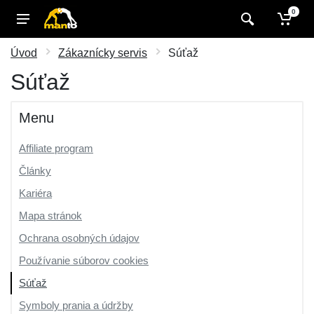
0
Úvod
Zákaznícky servis
Súťaž
Súťaž
Menu
Affiliate program
Články
Kariéra
Mapa stránok
Ochrana osobných údajov
Používanie súborov cookies
Súťaž
Symboly prania a údržby