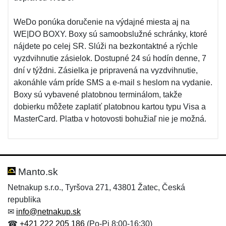
WeDo ponúka doručenie na výdajné miesta aj na
WE|DO BOXY. Boxy sú samoobslužné schránky, ktoré
nájdete po celej SR. Slúži na bezkontaktné a rýchle
vyzdvihnutie zásielok. Dostupné 24 sú hodín denne, 7
dní v týždni. Zásielka je pripravená na vyzdvihnutie,
akonáhle vám príde SMS a e-mail s heslom na vydanie.
Boxy sú vybavené platobnou terminálom, takže
dobierku môžete zaplatiť platobnou kartou typu Visa a
MasterCard. Platba v hotovosti bohužiaľ nie je možná.
Manto.sk
Netnakup s.r.o., Tyršova 271, 43801 Žatec, Česká
republika
✉
info@netnakup.sk
☎
+421 222 205 186
(Po-Pi 8:00-16:30)