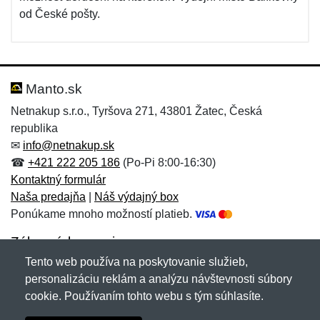
od České pošty.
Manto.sk
Netnakup s.r.o., Tyršova 271, 43801 Žatec, Česká
republika
✉
info@netnakup.sk
☎
+421 222 205 186
(Po-Pi 8:00-16:30)
Kontaktný formulár
Naša predajňa
|
Náš výdajný box
Ponúkame mnoho možností platieb.
Zákaznícky servis
Tento web používa na poskytovanie služieb,
Novinky emailom
personalizáciu reklám a analýzu návštevnosti súbory
cookie. Používaním tohto webu s tým súhlasíte.