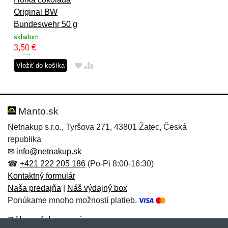
Original BW
Bundeswehr 50 g
skladom
3,50
€
Vložiť do košíka
Manto.sk
Netnakup s.r.o., Tyršova 271, 43801 Žatec, Česká
republika
✉
info@netnakup.sk
☎
+421 222 205 186
(Po-Pi 8:00-16:30)
Kontaktný formulár
Naša predajňa
|
Náš výdajný box
Ponúkame mnoho možností platieb.
Zákaznícky servis