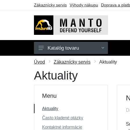
Zákaznícky servis
Výhody nákupu
Doprava a plat
Katalóg tovaru
Pánske
Úvod
Zákaznícky servis
Aktuality
Doplnky
Aktuality
Kimona
Darčekové poukazy
Menu
N
Výpredaj
Aktuality
D
Často kladené otázky
S
Kontaktné informácie