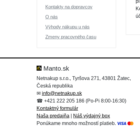
p
Kontakty na dopravcov
K
ú
O nás
Výhody nákupu u nás
Zmeny pracovného času
Manto.sk
Netnakup s.r.o., Tyršova 271, 43801 Žatec,
Česká republika
✉
info@netnakup.sk
☎ +421 222 205 186 (Po-Pi 8:00-16:30)
Kontaktný formulár
Naša predajňa
|
Náš výdajný box
Ponúkame mnoho možností platieb.