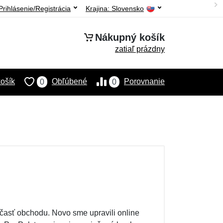
Prihlásenie/Registrácia
Krajina:
Slovensko
Nákupný košík
zatiaľ prázdny
ošík
Obľúbené
Porovnanie
0
0
 časť obchodu. Novo sme upravili online