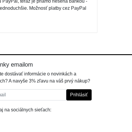
u PayPal, teraz je priamo riešená bankou -
jednoduchšie. Možnosť platby cez PayPal
inky emailom
e dostávať informácie o novinkách a
ch? A navyše 3% zľavu na váš prvý nákup?
l:
Prihlásiť
j na sociálnych sieťach: