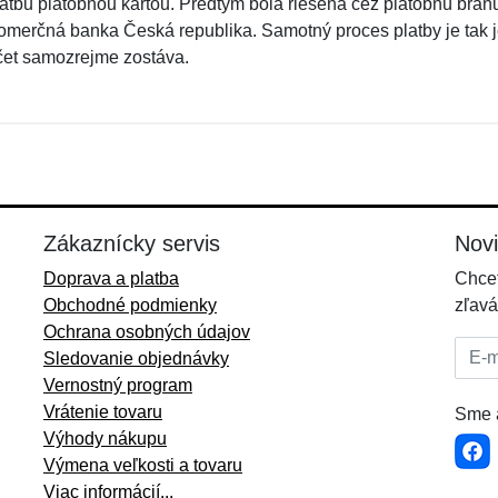
latbu platobnou kartou. Predtým bola riešená cez platobnú brán
omerčná banka Česká republika. Samotný proces platby je tak 
čet samozrejme zostáva.
Zákaznícky servis
Nov
Doprava a platba
Chcet
Obchodné podmienky
zľavá
Ochrana osobných údajov
E-mai
Sledovanie objednávky
Vernostný program
Vrátenie tovaru
Sme a
Výhody nákupu
Výmena veľkosti a tovaru
Viac informácií...