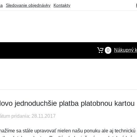
ba
Sledovanie objednávky
Kontakty
Nákupný k
0
ovo jednoduchšie platba platobnou kartou
átum pridania: 28.11.2017
nažíme sa stále upravovať nielen našu ponuku ale aj technickú