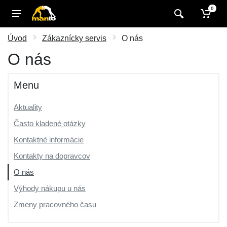
0
Úvod
Zákaznícky servis
O nás
O nás
Menu
Aktuality
Často kladené otázky
Kontaktné informácie
Kontakty na dopravcov
O nás
Výhody nákupu u nás
Zmeny pracovného času