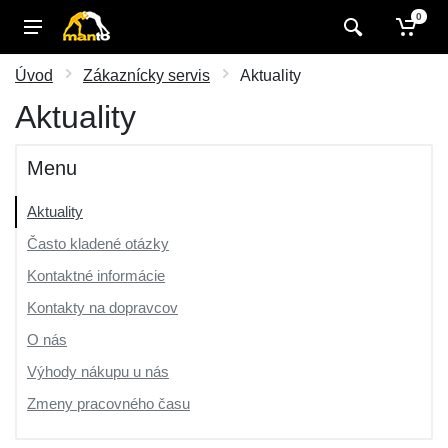
0
Úvod
Zákaznícky servis
Aktuality
Aktuality
Menu
Aktuality
Často kladené otázky
Kontaktné informácie
Kontakty na dopravcov
O nás
Výhody nákupu u nás
Zmeny pracovného času