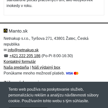
inokedy v roku.
Manto.sk
Netnakup s.r.o., Tyršova 271, 43801 Žatec, Česká
republika
✉
info@netnakup.sk
☎
+421 222 205 186
(Po-Pi 8:00-16:30)
Kontaktný formulár
Naša predajňa
|
Náš výdajný box
Ponúkame mnoho možností platieb.
Zákaznícky servis
Tento web používa na poskytovanie služieb,
Novinky emailom
personalizáciu reklám a analýzu návštevnosti súbory
cookie. Používaním tohto webu s tým súhlasíte.