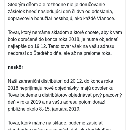
Štedrým dňom ale rozhodne nie je doručovanie
zásielok hneď nasledujúci deň či dva od odoslania,
dopravcovia bohužiaľ nestíhajú, ako každé Vianoce.
Tovar, ktorý nemáme skladom a ktoré chcete, aby k vám
bolo doručené do konca roka 2018, je nutné objednať
najlepšie do 19.12. Tento tovar však na vašu adresu
nedorazí do Štedrého dňa, ale až na prelome roka.
neskôr
Naši zahraniční distribútori od 20.12. do konca roka
2018 neprijímajú nové objednávky, majú dovolenku.
Tovar budeme u distribútorov objednávať prvý pracovný
deň v roku 2019 a na vašu adresu potom dorazí
približne okolo 8.-15. januára 2019.
Tovar, ktorý máme na sklade, budeme zasielať
štandardne počas pracovných dní, ako kedykoľvek