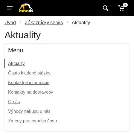
0
Úvod
Zákaznícky servis
Aktuality
Aktuality
Menu
Aktuality
Často kladené otázky
Kontaktné informácie
Kontakty na dopravcov
O nás
Výhody nákupu u nás
Zmeny pracovného času