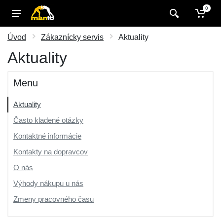
0
Úvod
Zákaznícky servis
Aktuality
Aktuality
Menu
Aktuality
Často kladené otázky
Kontaktné informácie
Kontakty na dopravcov
O nás
Výhody nákupu u nás
Zmeny pracovného času