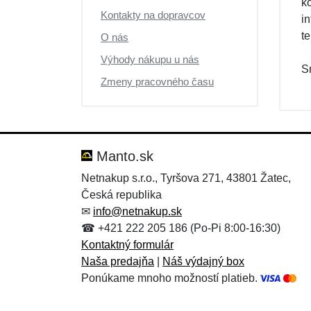
k
Kontakty na dopravcov
i
t
O nás
Výhody nákupu u nás
S
Zmeny pracovného času
Manto.sk
Netnakup s.r.o., Tyršova 271, 43801 Žatec,
Česká republika
✉
info@netnakup.sk
☎ +421 222 205 186 (Po-Pi 8:00-16:30)
Kontaktný formulár
Naša predajňa
|
Náš výdajný box
Ponúkame mnoho možností platieb.