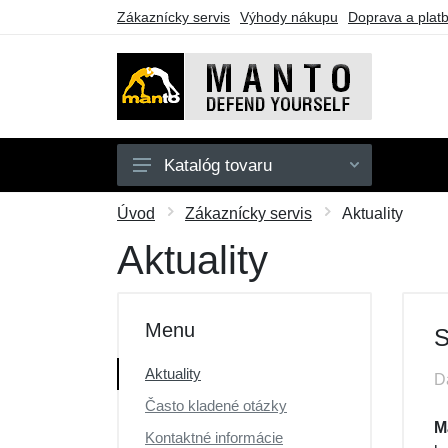
Zákaznícky servis
Výhody nákupu
Doprava a plat
Katalóg tovaru
Pánske
Úvod
Zákaznícky servis
Aktuality
Doplnky
Aktuality
Kimona
Darčekové poukazy
Menu
S
Výpredaj
Aktuality
D
Často kladené otázky
M
Kontaktné informácie