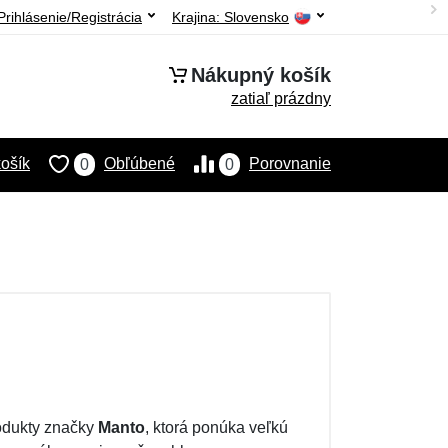
Prihlásenie/Registrácia
Krajina:
Slovensko
Nákupný košík
zatiaľ prázdny
ošík
Obľúbené
Porovnanie
0
0
rodukty značky
Manto
, ktorá ponúka veľkú