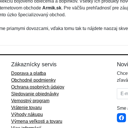
olekciu bojového oblečenia a doplnkov. Všetky ich produkty n
nternetovom obchode
Armik.sk
. Pre väčšiu prehľadnosť pre záuj
ento úzko špecializovaný obchod.
me priamymi dovozcami, vďaka tomu tak tu nájdete naozaj skve
Zákaznícky servis
Nov
Doprava a platba
Chcet
Obchodné podmienky
zľavá
Ochrana osobných údajov
E-mai
Sledovanie objednávky
Vernostný program
Vrátenie tovaru
Sme a
Výhody nákupu
Výmena veľkosti a tovaru