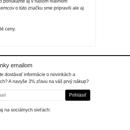
ovo ponúkame aj v našom hlavnom
emcov o túto značku sme pripravili ale aj
lé ceny.
inky emailom
e dostávať informácie o novinkách a
ch? A navyše 3% zľavu na váš prvý nákup?
l:
Prihlásiť
j na sociálnych sieťach: