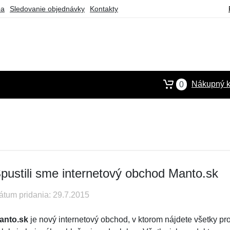
ba
Sledovanie objednávky
Kontakty
Nákupný k
0
pustili sme internetový obchod Manto.sk
átum pridania: 29.7.2015
anto.sk
je nový internetový obchod, v ktorom nájdete všetky p