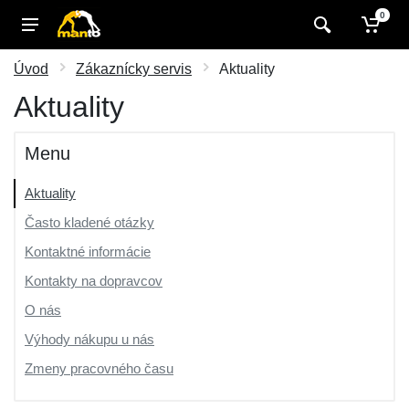
0
Úvod
Zákaznícky servis
Aktuality
Aktuality
Menu
Aktuality
Často kladené otázky
Kontaktné informácie
Kontakty na dopravcov
O nás
Výhody nákupu u nás
Zmeny pracovného času