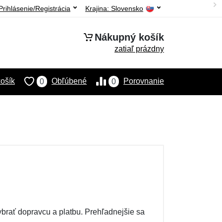
Prihlásenie/Registrácia
Krajina:
Slovensko
Nákupný košík
zatiaľ prázdny
ošík
Obľúbené
Porovnanie
0
0
rať dopravcu a platbu. Prehľadnejšie sa