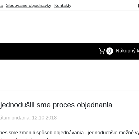
ba
Sledovanie objednávky
Kontakty
Nákupný k
0
jednodušili sme proces objednania
átum pridania: 12.10.2018
nes sme zmenili spôsob objednávania - jednoduchšie možné vyb