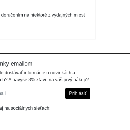
 doručením na niektoré z výdajných miest
inky emailom
e dostávať informácie o novinkách a
ch? A navyše 3% zľavu na váš prvý nákup?
l:
Prihlásiť
j na sociálnych sieťach: