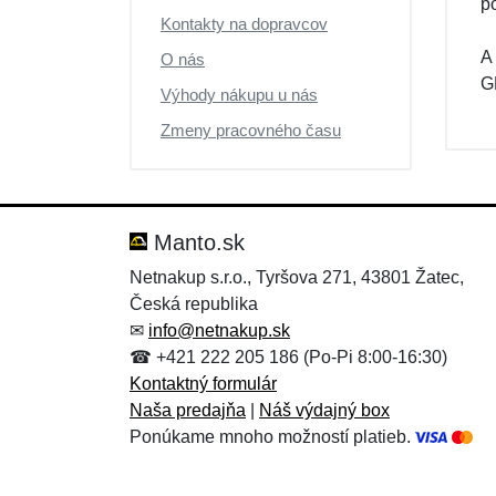
p
Kontakty na dopravcov
A
O nás
G
Výhody nákupu u nás
Zmeny pracovného času
Manto.sk
Netnakup s.r.o., Tyršova 271, 43801 Žatec,
Česká republika
✉
info@netnakup.sk
☎ +421 222 205 186 (Po-Pi 8:00-16:30)
Kontaktný formulár
Naša predajňa
|
Náš výdajný box
Ponúkame mnoho možností platieb.