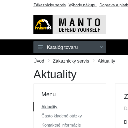
Zákaznícky servis
Výhody nákupu
Doprava a plat
Katalóg tovaru
Pánske
Úvod
Zákaznícky servis
Aktuality
Doplnky
Aktuality
Kimona
Darčekové poukazy
Menu
Z
Výpredaj
Aktuality
D
Často kladené otázky
D
Kontaktné informácie