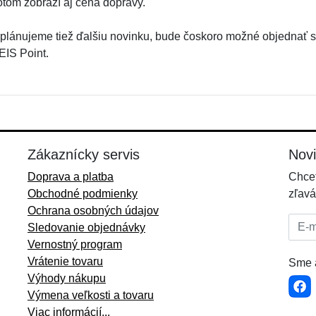
otom zobrazí aj cena dopravy.
 plánujeme tiež ďalšiu novinku, bude čoskoro možné objednať s
EIS Point.
Zákaznícky servis
Nov
Doprava a platba
Chcet
Obchodné podmienky
zľavá
Ochrana osobných údajov
E-mai
Sledovanie objednávky
Vernostný program
Vrátenie tovaru
Sme a
Výhody nákupu
Výmena veľkosti a tovaru
Viac informácií...